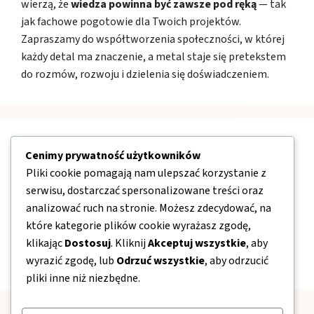
wierzą, że
wiedza powinna być zawsze pod ręką
— tak
jak fachowe pogotowie dla Twoich projektów.
Zapraszamy do współtworzenia społeczności, w której
każdy detal ma znaczenie, a metal staje się pretekstem
do rozmów, rozwoju i dzielenia się doświadczeniem.
Nawigacja
Cenimy prywatność użytkowników
Pliki cookie pomagają nam ulepszać korzystanie z
O nas
serwisu, dostarczać spersonalizowane treści oraz
analizować ruch na stronie. Możesz zdecydować, na
Kontakt
które kategorie plików cookie wyrażasz zgodę,
Mapa strony
klikając
Dostosuj
. Kliknij
Akceptuj wszystkie
, aby
Polityka prywatności
wyrazić zgodę, lub
Odrzuć wszystkie
, aby odrzucić
pliki inne niż niezbędne.