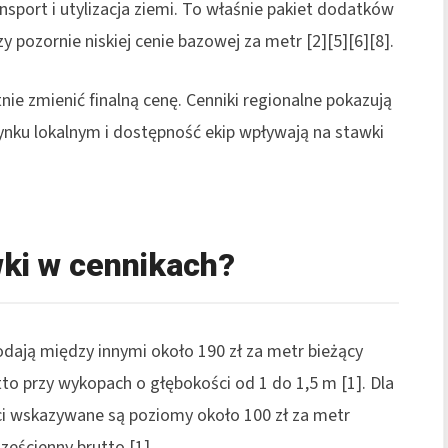
nsport i utylizacja ziemi. To właśnie pakiet dodatków
 pozornie niskiej cenie bazowej za metr [2][5][6][8].
otnie zmienić finalną cenę. Cenniki regionalne pokazują
 rynku lokalnym i dostępność ekip wpływają na stawki
wki w cennikach?
odają między innymi około 190 zł za metr bieżący
utto przy wykopach o głębokości od 1 do 1,5 m [1]. Dla
ci wskazywane są poziomy około 100 zł za metr
ześcienny brutto [1].