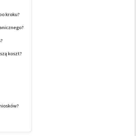
 po kroku?
hanicznego?
s?
oszą koszt?
niosków?