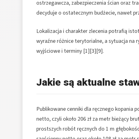
ostrzegawcza, zabezpieczenia ścian oraz tra
decyduje o ostatecznym budżecie, nawet przy
Lokalizacja i charakter zlecenia potrafią ist
wyraźne różnice terytorialne, a sytuacja na
wyjściowe i terminy [1][3][9].
Jakie są aktualne sta
Publikowane cenniki dla ręcznego kopania p
netto, czyli około 206 zł za metr bieżący br
prostszych robót ręcznych do 1 m głębokoś
sześcienny netto oraz około 108 zł za metr s