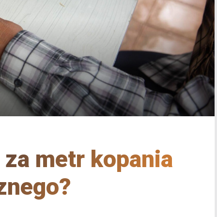
y za metr kopania
znego?