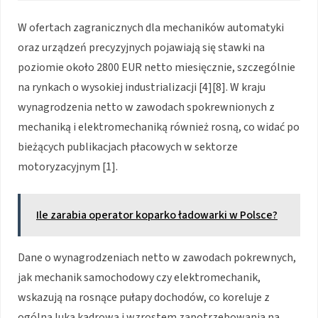
W ofertach zagranicznych dla mechaników automatyki
oraz urządzeń precyzyjnych pojawiają się stawki na
poziomie około 2800 EUR netto miesięcznie, szczególnie
na rynkach o wysokiej industrializacji [4][8]. W kraju
wynagrodzenia netto w zawodach spokrewnionych z
mechaniką i elektromechaniką również rosną, co widać po
bieżących publikacjach płacowych w sektorze
motoryzacyjnym [1].
Ile zarabia operator koparko ładowarki w Polsce?
Dane o wynagrodzeniach netto w zawodach pokrewnych,
jak mechanik samochodowy czy elektromechanik,
wskazują na rosnące pułapy dochodów, co koreluje z
ogólną luką kadrową i wzrostem zapotrzebowania na