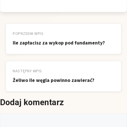
Nawigacja
wpisu
POPRZEDNI WPIS
Ile zapłacisz za wykop pod fundamenty?
NASTĘPNY WPIS
Żeliwo ile węgla powinno zawierać?
Dodaj komentarz
Komentarz