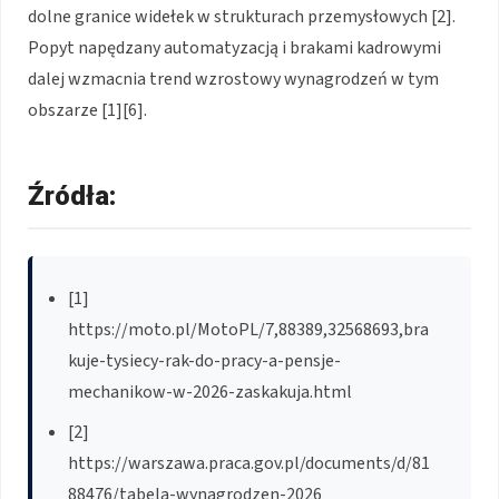
dolne granice widełek w strukturach przemysłowych [2].
Popyt napędzany automatyzacją i brakami kadrowymi
dalej wzmacnia trend wzrostowy wynagrodzeń w tym
obszarze [1][6].
Źródła:
[1]
https://moto.pl/MotoPL/7,88389,32568693,bra
kuje-tysiecy-rak-do-pracy-a-pensje-
mechanikow-w-2026-zaskakuja.html
[2]
https://warszawa.praca.gov.pl/documents/d/81
88476/tabela-wynagrodzen-2026