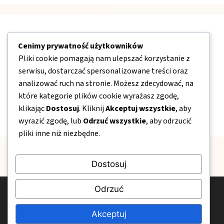
Nawigacja
Cenimy prywatność użytkowników
Pliki cookie pomagają nam ulepszać korzystanie z
O nas
serwisu, dostarczać spersonalizowane treści oraz
Kontakt
analizować ruch na stronie. Możesz zdecydować, na
które kategorie plików cookie wyrażasz zgodę,
Mapa strony
klikając
Dostosuj
. Kliknij
Akceptuj wszystkie
, aby
Polityka prywatności
wyrazić zgodę, lub
Odrzuć wszystkie
, aby odrzucić
pliki inne niż niezbędne.
Dostosuj
Odrzuć
© 2026 Pogotowie-Spawalnicze24.pl
Polityka prywatności
Kontakt
O nas
Akceptuj