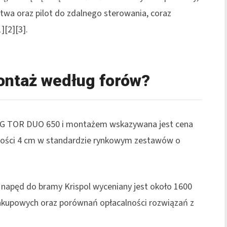
twa oraz pilot do zdalnego sterowania, coraz
][2][3].
montaż według forów?
G TOR DUO 650 i montażem wskazywana jest cena
ubości 4 cm w standardzie rynkowym zestawów o
y napęd do bramy Krispol wyceniany jest około 1600
 zakupowych oraz porównań opłacalności rozwiązań z