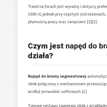
Trend na forach jest wyraźny i dotyczy pref
1600 zł, jednak przy częstych ostrzeżeniac
płynnością pracy oraz zacięciami [2][3].
Czym jest
napęd do b
działa?
Napęd do bramy segmentowej
automatyzu
silnik połączony z mechanizmem przenosząc
wzdłuż prowadnic sufitowych [1].
Typowe zestawy zawierają silnik z przekładn