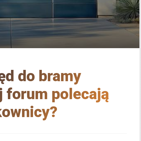
ęd do bramy
 forum polecają
kownicy?