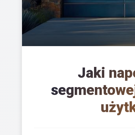
Jaki nap
segmentowej
użyt