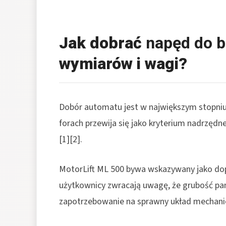
Jak dobrać
napęd do 
wymiarów i wagi?
Dobór automatu jest w największym stopniu 
forach przewija się jako kryterium nadrzęd
[1][2].
MotorLift ML 500 bywa wskazywany jako d
użytkownicy zwracają uwagę, że grubość pa
zapotrzebowanie na sprawny układ mechanic