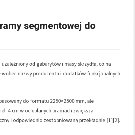
bramy segmentowej
do
uzależniony od gabarytów i masy skrzydła, co na
ne wobec nazwy producenta i dodatków funkcjonalnych
opasowany do formatu 2250×2500 mm, ale
neli 4 cm w ocieplanych bramach zwiększa
zny i odpowiednio zestopniowaną przekładnię [1][2].