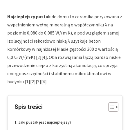
Najcieplejszy pustak
do domu to ceramika poryzowana z
wypełnieniem wełną mineralną o współczynniku λ na
poziomie 0,080 do 0,085 W/(m·K), a pod względem samej
izolacyjności rekordowo niską λ uzyskuje beton
komórkowy w najniższej klasie gęstości 300 z wartością
0,075 W/(m·K) [2][4]. Oba rozwiązania łączą bardzo niskie
przewodzenie ciepła z korzystną akumulacją, co sprzyja
energooszczędności i stabilnemu mikroklimatowi w
budynku [1][2][3][4].
Spis treści
Jaki pustak jest najcieplejszy?