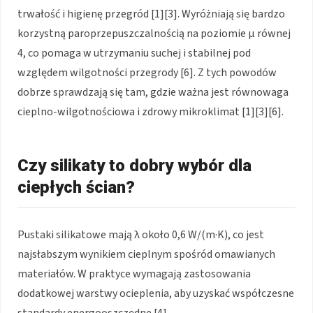
trwałość i higienę przegród [1][3]. Wyróżniają się bardzo
korzystną paroprzepuszczalnością na poziomie μ równej
4, co pomaga w utrzymaniu suchej i stabilnej pod
względem wilgotności przegrody [6]. Z tych powodów
dobrze sprawdzają się tam, gdzie ważna jest równowaga
cieplno-wilgotnościowa i zdrowy mikroklimat [1][3][6].
Czy silikaty to dobry wybór dla
ciepłych ścian?
Pustaki silikatowe mają λ około 0,6 W/(m·K), co jest
najsłabszym wynikiem cieplnym spośród omawianych
materiałów. W praktyce wymagają zastosowania
dodatkowej warstwy ocieplenia, aby uzyskać współczesne