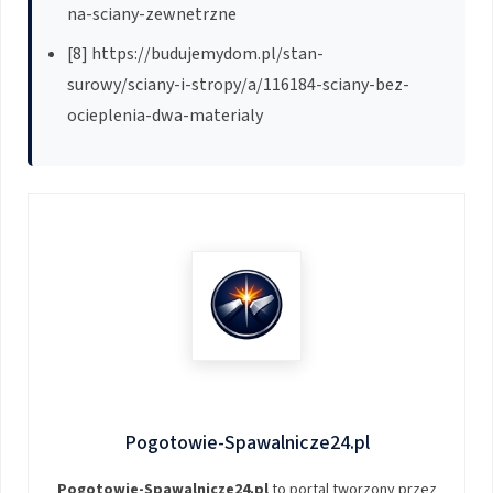
na-sciany-zewnetrzne
[8] https://budujemydom.pl/stan-
surowy/sciany-i-stropy/a/116184-sciany-bez-
ocieplenia-dwa-materialy
Pogotowie-Spawalnicze24.pl
Pogotowie-Spawalnicze24.pl
to portal tworzony przez