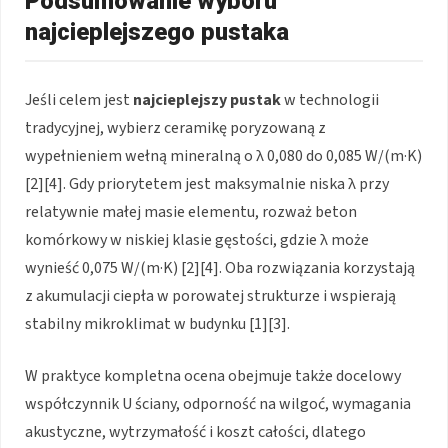
Podsumowanie wyboru
najcieplejszego pustaka
Jeśli celem jest
najcieplejszy pustak
w technologii
tradycyjnej, wybierz ceramikę poryzowaną z
wypełnieniem wełną mineralną o λ 0,080 do 0,085 W/(m·K)
[2][4]. Gdy priorytetem jest maksymalnie niska λ przy
relatywnie małej masie elementu, rozważ beton
komórkowy w niskiej klasie gęstości, gdzie λ może
wynieść 0,075 W/(m·K) [2][4]. Oba rozwiązania korzystają
z akumulacji ciepła w porowatej strukturze i wspierają
stabilny mikroklimat w budynku [1][3].
W praktyce kompletna ocena obejmuje także docelowy
współczynnik U ściany, odporność na wilgoć, wymagania
akustyczne, wytrzymałość i koszt całości, dlatego