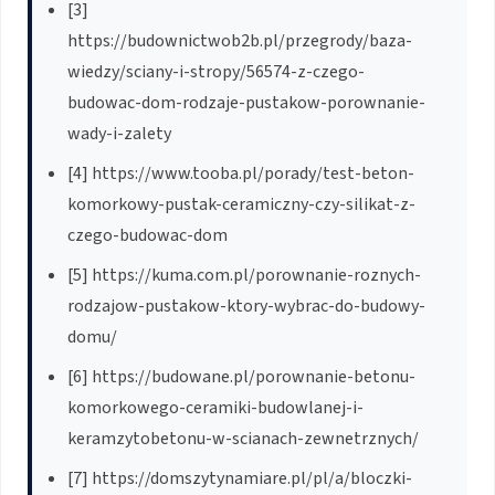
[3]
https://budownictwob2b.pl/przegrody/baza-
wiedzy/sciany-i-stropy/56574-z-czego-
budowac-dom-rodzaje-pustakow-porownanie-
wady-i-zalety
[4] https://www.tooba.pl/porady/test-beton-
komorkowy-pustak-ceramiczny-czy-silikat-z-
czego-budowac-dom
[5] https://kuma.com.pl/porownanie-roznych-
rodzajow-pustakow-ktory-wybrac-do-budowy-
domu/
[6] https://budowane.pl/porownanie-betonu-
komorkowego-ceramiki-budowlanej-i-
keramzytobetonu-w-scianach-zewnetrznych/
[7] https://domszytynamiare.pl/pl/a/bloczki-