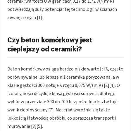
ceramiki wartości U w granicach 0,17 do 1,72 W/(m²K)
potwierdzają duży potencjał tej technologii w ścianach
zewnętrznych [1].
Czy beton komórkowy jest
cieplejszy od ceramiki?
Beton komórkowy osiąga bardzo niskie wartości λ, często
porównywalne lub lepsze niż ceramika poryzowana, a w
klasie gęstości 300 notuje λ rzędu 0,075 W/(m·K) [2][4]. O
izolacyjności decyduje klasa gęstości surowca, dlatego
wybór w przedziale 300 do 700 bezpośrednio kształtuje
wynik cieplny ściany [7]. Materiał wyróżnia się także
lekkością i łatwością obróbki, co upraszcza transport i
murowanie [3][5].