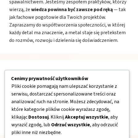
spawalnictwem. Jesteśmy zespołem praktyków, którzy
wierzą, że
wiedza powinna być zawsze pod ręką
— tak
jak fachowe pogotowie dla Twoich projektów.
Zapraszamy do współtworzenia społeczności, w której
każdy detal ma znaczenie, a metal staje się pretekstem
do rozmów, rozwoju i dzielenia się doświadczeniem.
Nawigacja
Cenimy prywatność użytkowników
Pliki cookie pomagają nam ulepszać korzystanie z
O nas
serwisu, dostarczać spersonalizowane treści oraz
Kontakt
analizować ruch na stronie. Możesz zdecydować, na
które kategorie plików cookie wyrażasz zgodę,
Mapa strony
klikając
Dostosuj
. Kliknij
Akceptuj wszystkie
, aby
Polityka prywatności
wyrazić zgodę, lub
Odrzuć wszystkie
, aby odrzucić
pliki inne niż niezbędne.