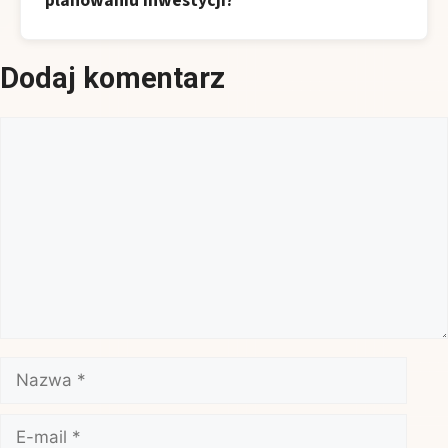
planowaniu inwestycji?
Dodaj komentarz
Komentarz
Nazwa
E-