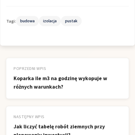
Tagi:
budowa
izolacja
pustak
Nawigacja
wpisu
POPRZEDNI WPIS
Koparka ile m3 na godzinę wykopuje w
różnych warunkach?
NASTĘPNY WPIS
Jak liczyć tabelę robót ziemnych przy