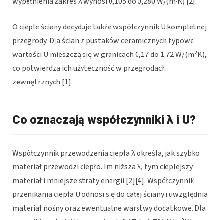
wypełnienia zakres λ wynosi 0,105 do 0,280 W/(m·K) [2].
O cieple ściany decyduje także współczynnik U kompletnej
przegrody. Dla ścian z pustaków ceramicznych typowe
wartości U mieszczą się w granicach 0,17 do 1,72 W/(m²K),
co potwierdza ich użyteczność w przegrodach
zewnętrznych [1].
Co oznaczają współczynniki λ i U?
Współczynnik przewodzenia ciepła λ określa, jak szybko
materiał przewodzi ciepło. Im niższa λ, tym cieplejszy
materiał i mniejsze straty energii [2][4]. Współczynnik
przenikania ciepła U odnosi się do całej ściany i uwzględnia
materiał nośny oraz ewentualne warstwy dodatkowe. Dla