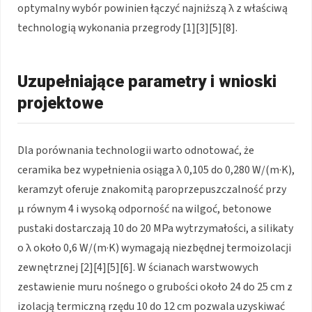
optymalny wybór powinien łączyć najniższą λ z właściwą
technologią wykonania przegrody [1][3][5][8].
Uzupełniające parametry i wnioski
projektowe
Dla porównania technologii warto odnotować, że
ceramika bez wypełnienia osiąga λ 0,105 do 0,280 W/(m·K),
keramzyt oferuje znakomitą paroprzepuszczalność przy
μ równym 4 i wysoką odporność na wilgoć, betonowe
pustaki dostarczają 10 do 20 MPa wytrzymałości, a silikaty
o λ około 0,6 W/(m·K) wymagają niezbędnej termoizolacji
zewnętrznej [2][4][5][6]. W ścianach warstwowych
zestawienie muru nośnego o grubości około 24 do 25 cm z
izolacją termiczną rzędu 10 do 12 cm pozwala uzyskiwać