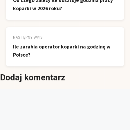
Od czego zależy ile kosztuje godzina pracy
koparki w 2026 roku?
NASTĘPNY WPIS
Ile zarabia operator koparki na godzinę w
Polsce?
Dodaj komentarz
Komentarz