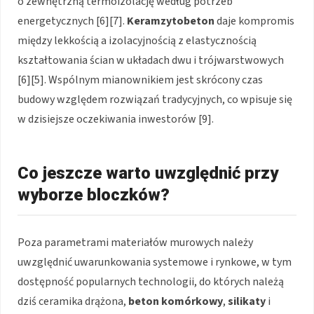
o zewnętrzną termoizolację według potrzeb
energetycznych [6][7].
Keramzytobeton
daje kompromis
między lekkością a izolacyjnością z elastycznością
kształtowania ścian w układach dwu i trójwarstwowych
[6][5]. Wspólnym mianownikiem jest skrócony czas
budowy względem rozwiązań tradycyjnych, co wpisuje się
w dzisiejsze oczekiwania inwestorów [9].
Co jeszcze warto uwzględnić przy
wyborze bloczków?
Poza parametrami materiałów murowych należy
uwzględnić uwarunkowania systemowe i rynkowe, w tym
dostępność popularnych technologii, do których należą
dziś ceramika drążona,
beton komórkowy
,
silikaty
i