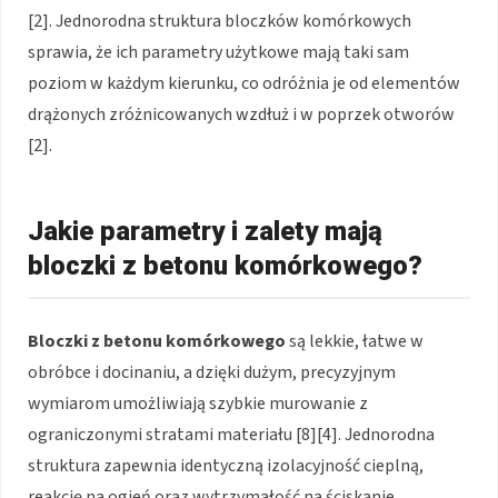
[2]. Jednorodna struktura bloczków komórkowych
sprawia, że ich parametry użytkowe mają taki sam
poziom w każdym kierunku, co odróżnia je od elementów
drążonych zróżnicowanych wzdłuż i w poprzek otworów
[2].
Jakie parametry i zalety mają
bloczki z betonu komórkowego?
Bloczki z betonu komórkowego
są lekkie, łatwe w
obróbce i docinaniu, a dzięki dużym, precyzyjnym
wymiarom umożliwiają szybkie murowanie z
ograniczonymi stratami materiału [8][4]. Jednorodna
struktura zapewnia identyczną izolacyjność cieplną,
reakcję na ogień oraz wytrzymałość na ściskanie