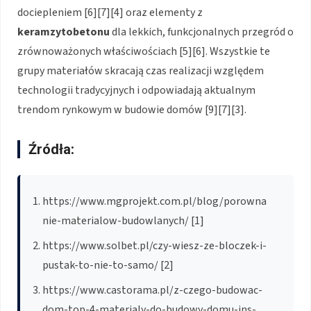
dociepleniem [6][7][4] oraz elementy z
keramzytobetonu
dla lekkich, funkcjonalnych przegród o
zrównoważonych właściwościach [5][6]. Wszystkie te
grupy materiałów skracają czas realizacji względem
technologii tradycyjnych i odpowiadają aktualnym
trendom rynkowym w budowie domów [9][7][3].
Źródła:
https://www.mgprojekt.com.pl/blog/porowna
nie-materialow-budowlanych/ [1]
https://www.solbet.pl/czy-wiesz-ze-bloczek-i-
pustak-to-nie-to-samo/ [2]
https://www.castorama.pl/z-czego-budowac-
dom-top-4-materialy-do-budowy-domu-ins-