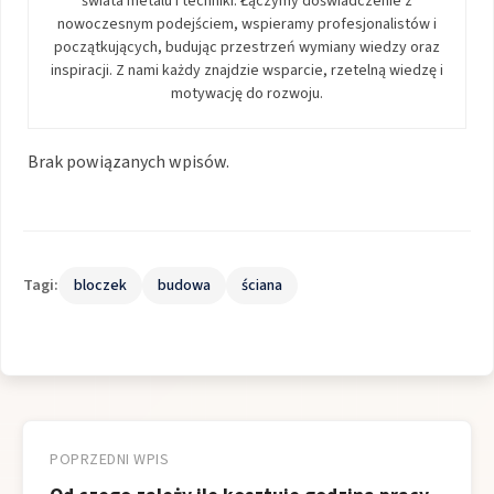
świata metalu i techniki. Łączymy doświadczenie z
nowoczesnym podejściem, wspieramy profesjonalistów i
początkujących, budując przestrzeń wymiany wiedzy oraz
inspiracji. Z nami każdy znajdzie wsparcie, rzetelną wiedzę i
motywację do rozwoju.
Brak powiązanych wpisów.
Tagi:
bloczek
budowa
ściana
Nawigacja
wpisu
POPRZEDNI WPIS