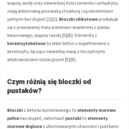
wapna, wody oraz niewielkiej ilości cementu i anhydrytu,
mają jednorodną porowatą strukturę i są elementami
pełnymi bez drążeń [1][2].
Bloczki silikatowe
produkuje
się z prasowanej masy piaskowo-wapiennej z piasku
kwarcowego, wapna i wody [5][6]. Elementy z
keramzytobetonu
to lekki beton z wypełnieniem z
keramzytu, łączący niewielką masę z korzystnymi
właściwościami izolacyjnymi [5][6].
Czym różnią się bloczki od
pustaków?
Bloczki
z betonu komórkowego to
elementy murowe
pełne
bez drążeń, natomiast
pustaki
to
elementy
murowe drążone
z uformowanymi otworami i pustkami