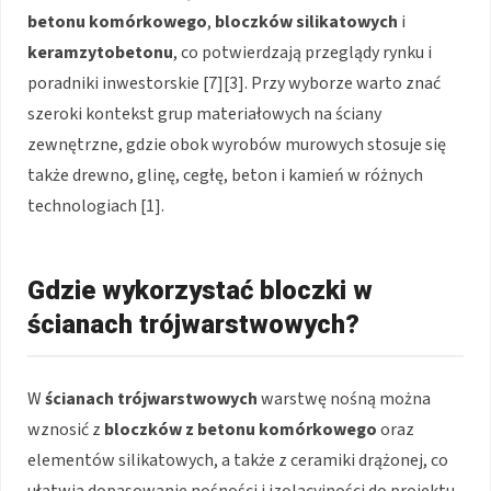
betonu komórkowego
,
bloczków silikatowych
i
keramzytobetonu
, co potwierdzają przeglądy rynku i
poradniki inwestorskie [7][3]. Przy wyborze warto znać
szeroki kontekst grup materiałowych na ściany
zewnętrzne, gdzie obok wyrobów murowych stosuje się
także drewno, glinę, cegłę, beton i kamień w różnych
technologiach [1].
Gdzie wykorzystać bloczki w
ścianach trójwarstwowych?
W
ścianach trójwarstwowych
warstwę nośną można
wznosić z
bloczków z betonu komórkowego
oraz
elementów silikatowych, a także z ceramiki drążonej, co
ułatwia dopasowanie nośności i izolacyjności do projektu