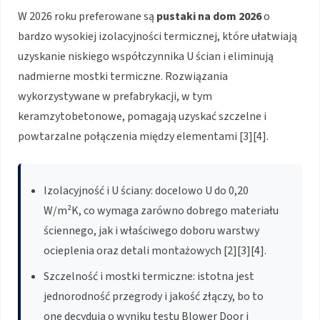
W 2026 roku preferowane są
pustaki na dom 2026
o
bardzo wysokiej izolacyjności termicznej, które ułatwiają
uzyskanie niskiego współczynnika U ścian i eliminują
nadmierne mostki termiczne. Rozwiązania
wykorzystywane w prefabrykacji, w tym
keramzytobetonowe, pomagają uzyskać szczelne i
powtarzalne połączenia między elementami [3][4].
Izolacyjność i U ściany: docelowo U do 0,20
W/m²K, co wymaga zarówno dobrego materiału
ściennego, jak i właściwego doboru warstwy
ocieplenia oraz detali montażowych [2][3][4].
Szczelność i mostki termiczne: istotna jest
jednorodność przegrody i jakość złączy, bo to
one decydują o wyniku testu Blower Door i