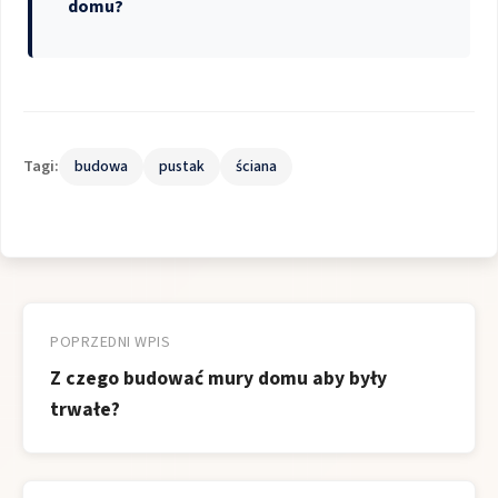
domu?
Tagi:
budowa
pustak
ściana
Nawigacja
wpisu
POPRZEDNI WPIS
Z czego budować mury domu aby były
trwałe?