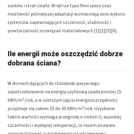
zysków i strat ciepła. Wnętrza typu flexi space oraz
możliwość późniejszej adaptacji wzmacniają sens wyboru
systemów zapewniających szczelność, stabilność i
powtarzalność rozwiązań materiałowych [1][2][3][4].
Ile energii może oszczędzić dobrze
dobrana ściana?
W domach dążących do standardu pasywnego
zapotrzebowanie na energię użytkową spada poniżej 15
kWh/m²/rok, a w szerszym ujęciu energooszczędności
przyjmuje się zakres 15 do 30 kWh/m²/rok. Uzyskanie
takich wartości wymaga przegrody o niskim U, wysokiej
szczelności i wydajnej rekuperacji, co razem pozwala
zminimalizować zużycie energii na ogrzewanie i