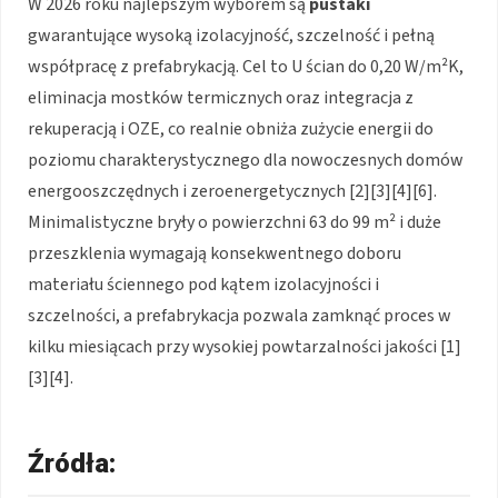
W 2026 roku najlepszym wyborem są
pustaki
gwarantujące wysoką izolacyjność, szczelność i pełną
współpracę z prefabrykacją. Cel to U ścian do 0,20 W/m²K,
eliminacja mostków termicznych oraz integracja z
rekuperacją i OZE, co realnie obniża zużycie energii do
poziomu charakterystycznego dla nowoczesnych domów
energooszczędnych i zeroenergetycznych [2][3][4][6].
Minimalistyczne bryły o powierzchni 63 do 99 m² i duże
przeszklenia wymagają konsekwentnego doboru
materiału ściennego pod kątem izolacyjności i
szczelności, a prefabrykacja pozwala zamknąć proces w
kilku miesiącach przy wysokiej powtarzalności jakości [1]
[3][4].
Źródła: