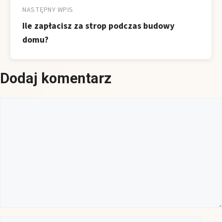
NASTĘPNY WPIS
Ile zapłacisz za strop podczas budowy
domu?
Dodaj komentarz
Komentarz
Nazwa