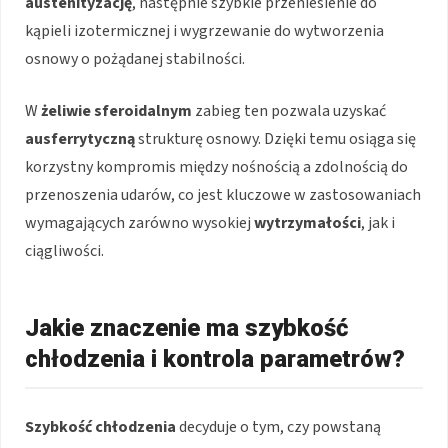
austenityzację
, następnie szybkie przeniesienie do
kąpieli izotermicznej i wygrzewanie do wytworzenia
osnowy o pożądanej stabilności.
W
żeliwie sferoidalnym
zabieg ten pozwala uzyskać
ausferrytyczną
strukturę osnowy. Dzięki temu osiąga się
korzystny kompromis między nośnością a zdolnością do
przenoszenia udarów, co jest kluczowe w zastosowaniach
wymagających zarówno wysokiej
wytrzymałości
, jak i
ciągliwości.
Jakie znaczenie ma szybkość
chłodzenia i kontrola parametrów?
Szybkość chłodzenia
decyduje o tym, czy powstaną