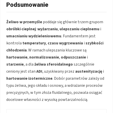
Podsumowanie
Żeliwo w przemyśle
poddaje się głównie trzem grupom
obróbki cieplnej
:
wyżarzaniu
,
ulepszaniu cieplnemu
i
umacnianiu wydzieleniowemu
. Fundamentem jest
kontrola
temperatury
,
czasu wygrzewania
i
szybkości
chłodzenia
. W ramach ulepszania kluczowe są
hartowanie
,
normalizowanie
,
odpuszczanie
i
starzenie
, a dla
żeliwa sferoidalnego
szczególnie
ceniony jest stan
ADI
, uzyskiwany przez
austenityzację
i
hartowanie izotermiczne
. Dobór parametrów zależy od
typu żeliwa, jego składu i osnowy, a wdrażanie procesów
precyzyjnych, w tym złoża fluidalnego, pozwala osiągać
docelowe własności z wysoką powtarzalnością.