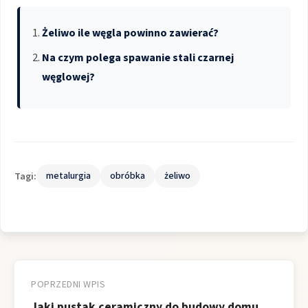
Żeliwo ile węgla powinno zawierać?
Na czym polega spawanie stali czarnej
węglowej?
Tagi:
metalurgia
obróbka
żeliwo
Nawigacja
wpisu
POPRZEDNI WPIS
Jaki pustak ceramiczny do budowy domu