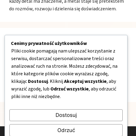
każdy detal ma znaczenie, a metal staje się pretekstem
do rozmów, rozwoju i dzielenia się doświadczeniem.
Nawigacja
Cenimy prywatność użytkowników
Pliki cookie pomagają nam ulepszać korzystanie z
serwisu, dostarczać spersonalizowane treści oraz
O nas
analizować ruch na stronie. Możesz zdecydować, na
Kontakt
które kategorie plików cookie wyrażasz zgodę,
Mapa strony
klikając
Dostosuj
. Kliknij
Akceptuj wszystkie
, aby
wyrazić zgodę, lub
Odrzuć wszystkie
, aby odrzucić
Polityka prywatności
pliki inne niż niezbędne.
Dostosuj
Odrzuć