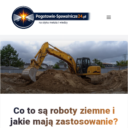
Przejdź
do
Menu
treści
Co to są roboty ziemne i
jakie mają zastosowanie?