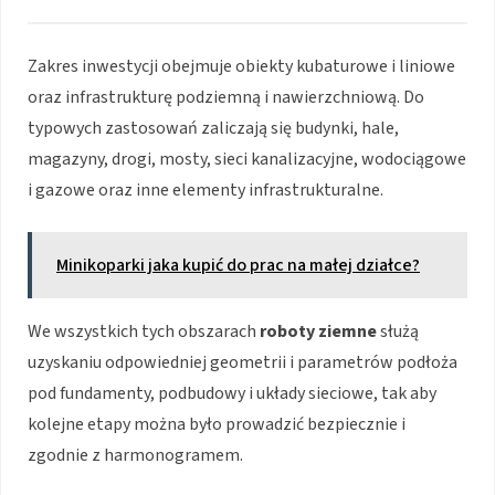
Zakres inwestycji obejmuje obiekty kubaturowe i liniowe
oraz infrastrukturę podziemną i nawierzchniową. Do
typowych zastosowań zaliczają się budynki, hale,
magazyny, drogi, mosty, sieci kanalizacyjne, wodociągowe
i gazowe oraz inne elementy infrastrukturalne.
Minikoparki jaka kupić do prac na małej działce?
We wszystkich tych obszarach
roboty ziemne
służą
uzyskaniu odpowiedniej geometrii i parametrów podłoża
pod fundamenty, podbudowy i układy sieciowe, tak aby
kolejne etapy można było prowadzić bezpiecznie i
zgodnie z harmonogramem.