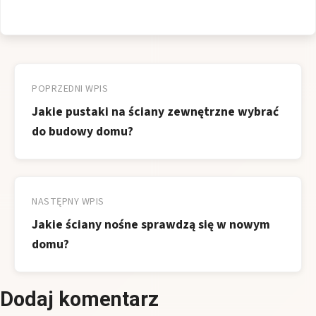
Nawigacja
wpisu
POPRZEDNI WPIS
Jakie pustaki na ściany zewnętrzne wybrać
do budowy domu?
NASTĘPNY WPIS
Jakie ściany nośne sprawdzą się w nowym
domu?
Dodaj komentarz