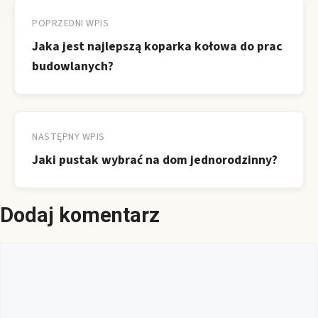
wpisu
POPRZEDNI WPIS
Jaka jest najlepszą koparka kołowa do prac
budowlanych?
NASTĘPNY WPIS
Jaki pustak wybrać na dom jednorodzinny?
Dodaj komentarz
Komentarz