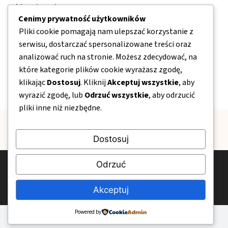
Nawigacja
Cenimy prywatność użytkowników
Pliki cookie pomagają nam ulepszać korzystanie z
O nas
serwisu, dostarczać spersonalizowane treści oraz
Kontakt
analizować ruch na stronie. Możesz zdecydować, na
które kategorie plików cookie wyrażasz zgodę,
Mapa strony
klikając
Dostosuj
. Kliknij
Akceptuj wszystkie
, aby
Polityka prywatności
wyrazić zgodę, lub
Odrzuć wszystkie
, aby odrzucić
pliki inne niż niezbędne.
Dostosuj
Odrzuć
© 2026 Pogotowie-Spawalnicze24.pl
Polityka prywatności
Kontakt
O nas
Akceptuj
Powered by