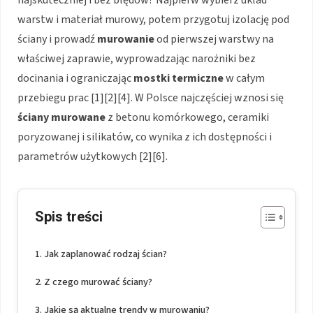
najskuteczniej i bez błędów? Najpierw wybierz układ
warstw i materiał murowy, potem przygotuj izolację pod
ściany i prowadź
murowanie
od pierwszej warstwy na
właściwej zaprawie, wyprowadzając narożniki bez
docinania i ograniczając
mostki termiczne
w całym
przebiegu prac [1][2][4]. W Polsce najczęściej wznosi się
ściany murowane
z betonu komórkowego, ceramiki
poryzowanej i silikatów, co wynika z ich dostępności i
parametrów użytkowych [2][6].
Spis treści
Jak zaplanować rodzaj ścian?
Z czego murować ściany?
Jakie są aktualne trendy w murowaniu?