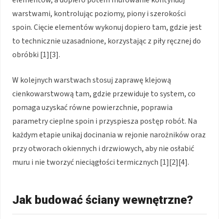
elementów, a dopiero potem murowanie kontynuuj
warstwami, kontrolując poziomy, piony i szerokości
spoin. Cięcie elementów wykonuj dopiero tam, gdzie jest
to technicznie uzasadnione, korzystając z piły ręcznej do
obróbki [1][3].
W kolejnych warstwach stosuj zaprawę klejową
cienkowarstwową tam, gdzie przewiduje to system, co
pomaga uzyskać równe powierzchnie, poprawia
parametry cieplne spoin i przyspiesza postęp robót. Na
każdym etapie unikaj docinania w rejonie narożników oraz
przy otworach okiennych i drzwiowych, aby nie osłabić
muru i nie tworzyć nieciągłości termicznych [1][2][4].
Jak budować ściany wewnętrzne?