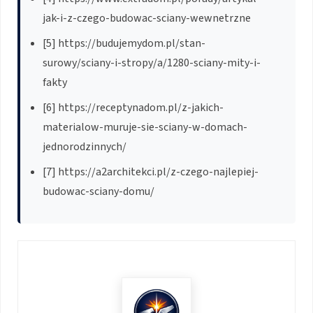
jak-i-z-czego-budowac-sciany-wewnetrzne
[5] https://budujemydom.pl/stan-
surowy/sciany-i-stropy/a/1280-sciany-mity-i-
fakty
[6] https://receptynadom.pl/z-jakich-
materialow-muruje-sie-sciany-w-domach-
jednorodzinnych/
[7] https://a2architekci.pl/z-czego-najlepiej-
budowac-sciany-domu/