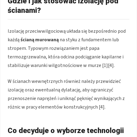
Gdzie i jak stosować izolację pod
ścianami?
Izolację przeciwwilgociową układa się bezpośrednio pod
każdą
ścianą murowaną
na styku z fundamentem lub
stropem. Typowym rozwiązaniem jest papa
termozgrzewalna, która odcina podciąganie kapilarne i
stabilizuje warunki wilgotnościowe w murze [1][4].
W ścianach wewnętrznych również należy przewidzieć
izolację oraz ewentualną dylatację, aby ograniczyć
przenoszenie naprężeń i uniknąć pęknięć wynikających z
różnic w pracy elementów konstrukcyjnych [4].
Co decyduje o wyborze technologii