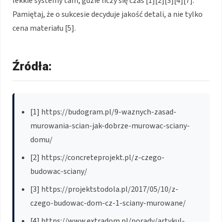
lekkie systemy tam, gdzie liczy się czas [1][2][3][4][7].
Pamiętaj, że o sukcesie decyduje jakość detali, a nie tylko
cena materiału [5].
Źródła:
[1] https://budogram.pl/9-waznych-zasad-
murowania-scian-jak-dobrze-murowac-sciany-
domu/
[2] https://concreteprojekt.pl/z-czego-
budowac-sciany/
[3] https://projektstodola.pl/2017/05/10/z-
czego-budowac-dom-cz-1-sciany-murowane/
[4] https://www.extradom.pl/porady/artykul-